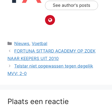
See author's posts
Categorieën
Nieuws
,
Voetbal
FORTUNA SITTARD ACADEMY OP ZOEK
NAAR KEEPERS UIT 2010
Telstar niet opgewassen tegen degelijk
MVV: 2-0
Plaats een reactie