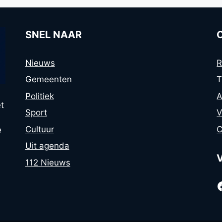
SNEL NAAR
Nieuws
R
Gemeenten
T
Politiek
A
t
Sport
V
Cultuur
C
e
Uit agenda
112 Nieuws