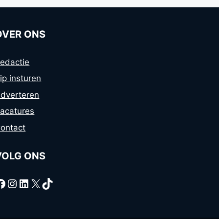
OVER ONS
edactie
ip insturen
dverteren
acatures
ontact
VOLG ONS
Facebook
Instagram
LinkedIn
X
TikTok