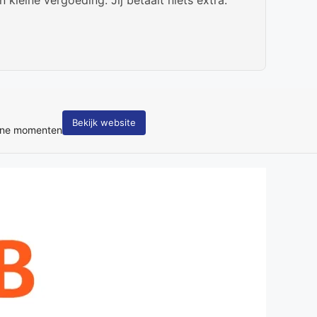
Bekijk website
tane momenten