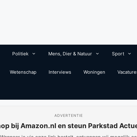
Politiek
Mens, Dier & Natuur
Sport
Wetenschap
Interviews
Woningen
Vacature
ADVERTENTIE
op bij Amazon.nl en steun Parkstad Actu
anneer je via onze link bestelt, ontvangen wij mogelijk een 