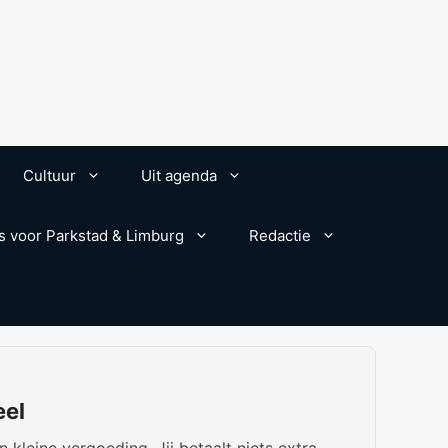
Cultuur
Uit agenda
s voor Parkstad & Limburg
Redactie
eel
kleine vergoeding. Jij betaalt niets extra.