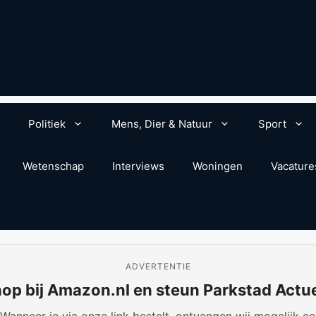
Politiek
Mens, Dier & Natuur
Sport
Wetenschap
Interviews
Woningen
Vacature
ADVERTENTIE
op bij Amazon.nl en steun Parkstad Actu
anneer je via onze link bestelt, ontvangen wij mogelijk een 