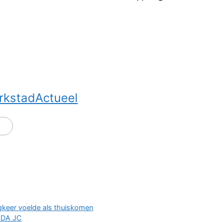
rkstadActueel
gkeer voelde als thuiskomen
ODA JC