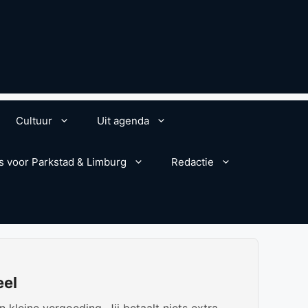
Cultuur
Uit agenda
s voor Parkstad & Limburg
Redactie
eel
kleine vergoeding. Jij betaalt niets extra.