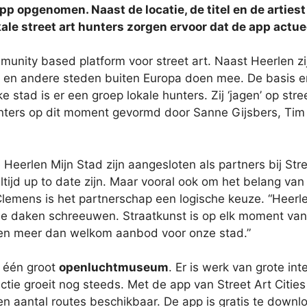
pp opgenomen. Naast de locatie, de titel en de artiest
kale street art hunters zorgen ervoor dat de app actu
mmunity based platform voor street art. Naast Heerlen z
en andere steden buiten Europa doen mee. De basis en 
ke stad is er een groep lokale hunters. Zij ‘jagen’ op st
unters op dit moment gevormd door Sanne Gijsbers, Ti
erlen Mijn Stad zijn aangesloten als partners bij Stree
ijd up to date zijn. Maar vooral ook om het belang van 
emens is het partnerschap een logische keuze. “Heerlen
 daken schreeuwen. Straatkunst is op elk moment van d
t een meer dan welkom aanbod voor onze stad.”
t één groot
openluchtmuseum
. Er is werk van grote in
ectie groeit nog steeds. Met de app van Street Art Citi
een aantal routes beschikbaar. De app is gratis te down