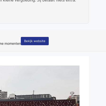
Bekijk website
tane momenten