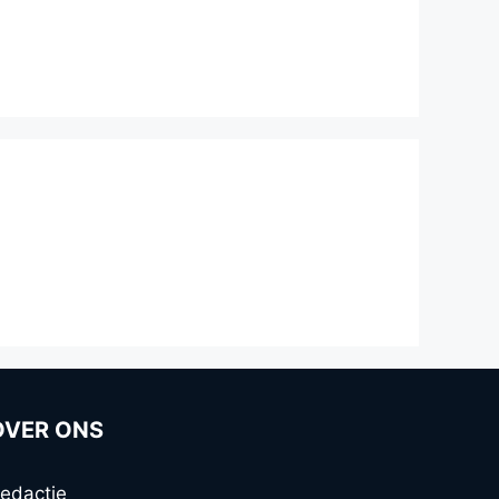
OVER ONS
edactie