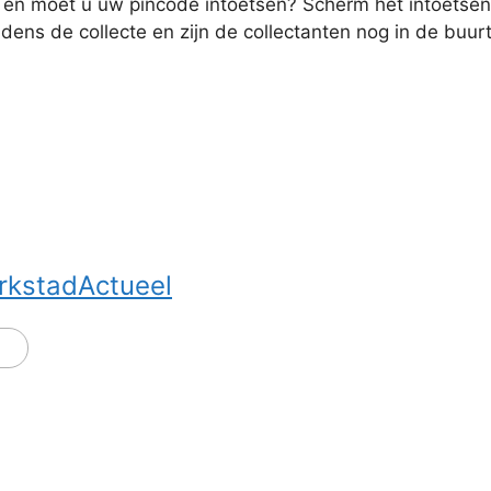
jk en moet u uw pincode intoetsen? Scherm het intoetse
jdens de collecte en zijn de collectanten nog in de buur
rkstadActueel