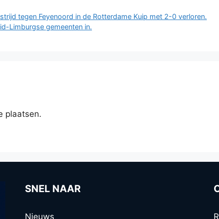
trijd tegen Feyenoord in de Rotterdame Kuip met 2-0 verloren.
id-Limburgse gemeenten in.
e plaatsen.
SNEL NAAR
Nieuws
R