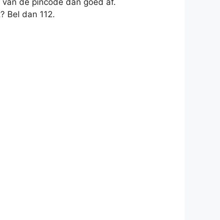
n van de pincode dan goed af.
t? Bel dan 112.