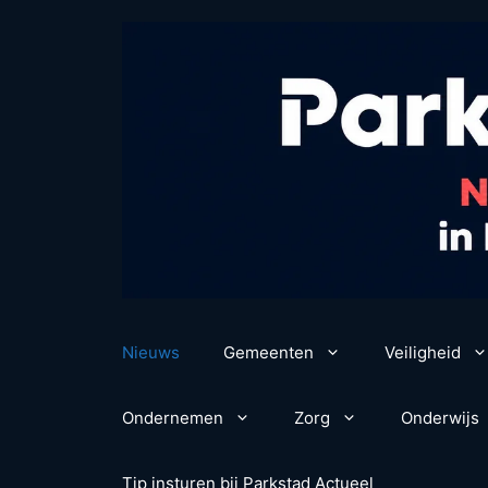
Ga
naar
de
inhoud
Nieuws
Gemeenten
Veiligheid
Ondernemen
Zorg
Onderwijs
Tip insturen bij Parkstad Actueel