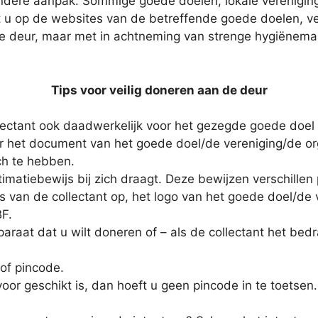
andere aanpak. Sommige goede doelen, lokale vereniginge
t u op de websites van de betreffende goede doelen, ve
e deur, maar met in achtneming van strenge hygiënemaa
Tips voor veilig doneren aan de deur
lectant ook daadwerkelijk voor het gezegde goede doel o
aar het document van het goede doel/de vereniging/de org
ch te hebben.
timatiebewijs bij zich draagt. Deze bewijzen verschillen
 van de collectant op, het logo van het goede doel/de 
BF.
paraat dat u wilt doneren of – als de collectant het bedr
 of pincode.
oor geschikt is, dan hoeft u geen pincode in te toetsen