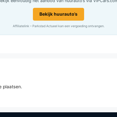
ekijk eenvoudig het aanbod van huurauto’s via VIPCars.co
Bekijk huurauto’s
Affiliatelink – Parkstad Actueel kan een vergoeding ontvangen.
e plaatsen.