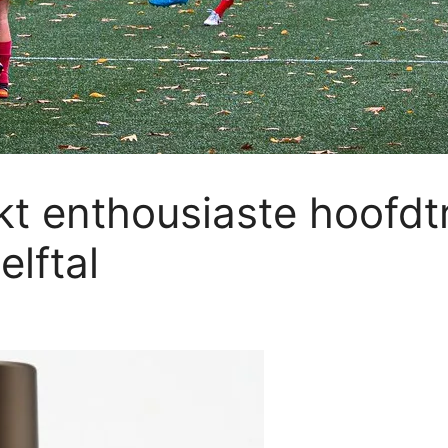
t enthousiaste hoofdtr
lftal