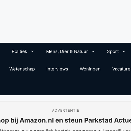
Politiek
Mens, Dier & Natuur
Sport
Wetenschap
Interviews
Woningen
Vacature
ADVERTENTIE
op bij Amazon.nl en steun Parkstad Actu
anneer je via onze link bestelt, ontvangen wij mogelijk een 