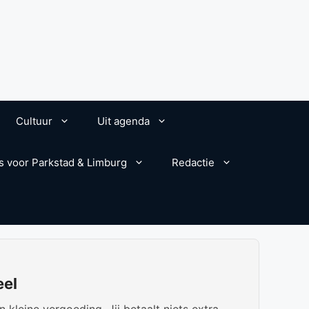
Cultuur
Uit agenda
s voor Parkstad & Limburg
Redactie
eel
kleine vergoeding. Jij betaalt niets extra.