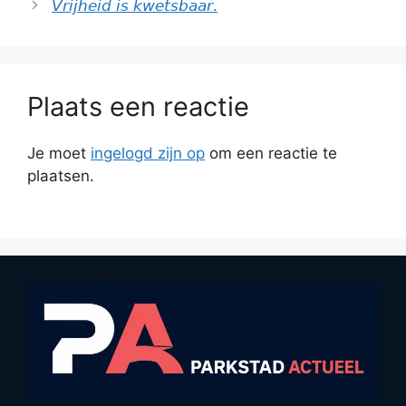
𝘝𝘳𝘪𝘫𝘩𝘦𝘪𝘥 𝘪𝘴 𝘬𝘸𝘦𝘵𝘴𝘣𝘢𝘢𝘳.
Plaats een reactie
Je moet
ingelogd zijn op
om een reactie te
plaatsen.