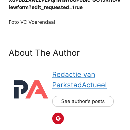
X8PBB2XwELPEPqHNisN8UP9Bic_GO15RI1U/v
iewform?edit_requested=true
Foto VC Voerendaal
About The Author
Redactie van
ParkstadActueel
See author's posts