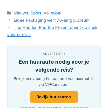
Categorieën
Nieuws
,
Sport
,
Volleybal
Eldee Packaging viert 70-jarig jubileum
The Heerlen Rooftop Project opent op 2 juli
voor publiek
ADVERTENTIE
Een huurauto nodig voor je
volgende reis?
Bekijk eenvoudig het aanbod van huurauto’s
via VIPCars.com.
Bekijk huurauto’s
Affiliatelink – Parkstad Actueel kan een vergoeding