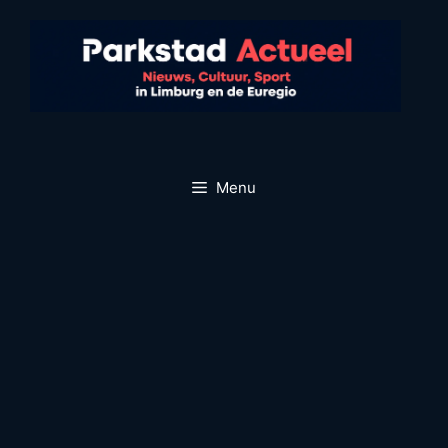
Ga
naar
de
inhoud
Menu