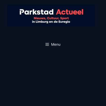
Ga
naar
de
inhoud
Menu