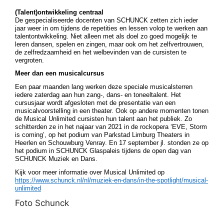
(Talent)ontwikkeling centraal
De gespecialiseerde docenten van SCHUNCK zetten zich ieder
jaar weer in om tijdens de repetities en lessen volop te werken aan
talentontwikkeling. Niet alleen met als doel zo goed mogelijk te
leren dansen, spelen en zingen, maar ook om het zelfvertrouwen,
de zelfredzaamheid en het welbevinden van de cursisten te
vergroten.
Meer dan een musicalcursus
Een paar maanden lang werken deze speciale musicalsterren
iedere zaterdag aan hun zang-, dans- en toneeltalent. Het
cursusjaar wordt afgesloten met de presentatie van een
musicalvoorstelling in een theater. Ook op andere momenten tonen
de Musical Unlimited cursisten hun talent aan het publiek. Zo
schitterden ze in het najaar van 2021 in de rockopera ‘EVE, Storm
is coming’, op het podium van Parkstad Limburg Theaters in
Heerlen en Schouwburg Venray. En 17 september jl. stonden ze op
het podium in SCHUNCK Glaspaleis tijdens de open dag van
SCHUNCK Muziek en Dans.
Kijk voor meer informatie over Musical Unlimited op
https://www.schunck.nl/nl/muziek-en-dans/in-the-spotlight/musical-
unlimited
Foto Schunck