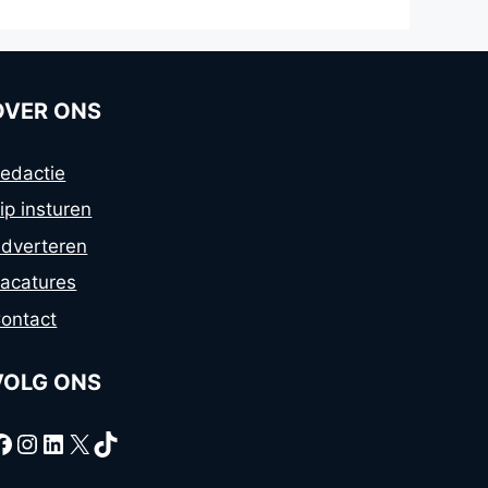
OVER ONS
edactie
ip insturen
dverteren
acatures
ontact
VOLG ONS
Facebook
Instagram
LinkedIn
X
TikTok