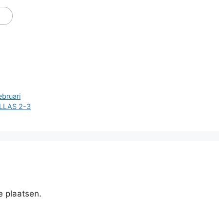
ebruari
LLAS 2-3
e plaatsen.