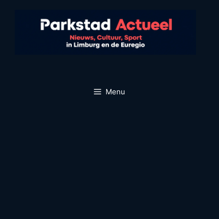
Ga
naar
de
inhoud
Menu