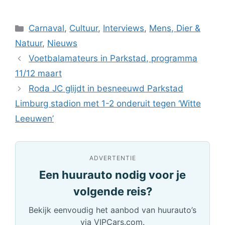
Categorieën
Carnaval
,
Cultuur
,
Interviews
,
Mens, Dier &
Natuur
,
Nieuws
Voetbalamateurs in Parkstad, programma
11/12 maart
Roda JC glijdt in besneeuwd Parkstad
Limburg stadion met 1-2 onderuit tegen ‘Witte
Leeuwen’
ADVERTENTIE
Een huurauto nodig voor je
volgende reis?
Bekijk eenvoudig het aanbod van huurauto’s
via VIPCars.com.