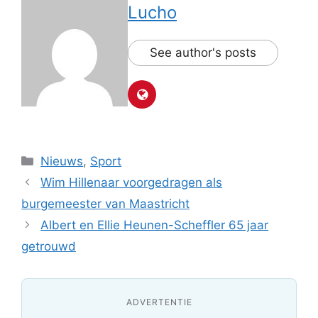
Lucho
See author's posts
Categorieën
Nieuws
,
Sport
Wim Hillenaar voorgedragen als
burgemeester van Maastricht
Albert en Ellie Heunen-Scheffler 65 jaar
getrouwd
ADVERTENTIE