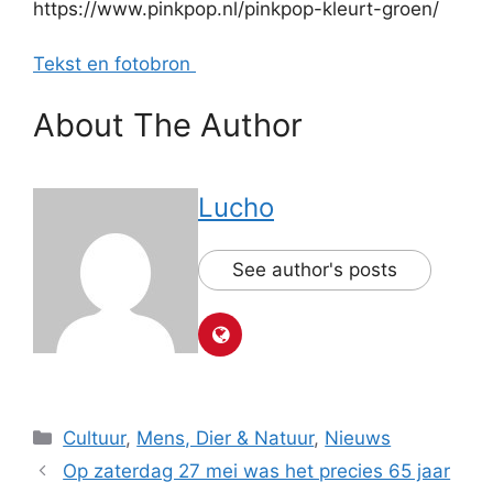
https://www.pinkpop.nl/pinkpop-kleurt-groen/
Tekst en fotobron
About The Author
Lucho
See author's posts
Categorieën
Cultuur
,
Mens, Dier & Natuur
,
Nieuws
Op zaterdag 27 mei was het precies 65 jaar