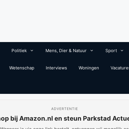
Politiek
Mens, Dier & Natuur
Sport
Wetenschap
Interviews
Woningen
Vacature
ADVERTENTIE
op bij Amazon.nl en steun Parkstad Actu
anneer je via onze link bestelt, ontvangen wij mogelijk een 