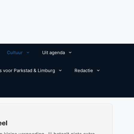
Cultuur
Uit agenda
s voor Parkstad & Limburg
Redactie
eel
kleine vergoeding. Jij betaalt niets extra.