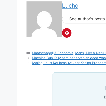
Lucho
See author's posts
Categorieën
Maatschappij & Economie
,
Mens, Dier & Natuu
Machine Gun Kelly nam het ervan en deed waar h
Koning Louis Roukens 4e keer Koning Broeders
B