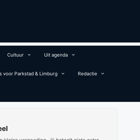
Cultuur
Uit agenda
s voor Parkstad & Limburg
Redactie
eel
kleine vergoeding. Jij betaalt niets extra.