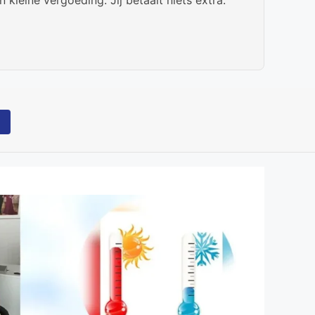
Bekijk website
tane momenten