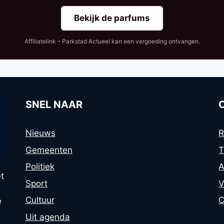
Bekijk de parfums
Affiliatelink – Parkstad Actueel kan een vergoeding ontvangen.
SNEL NAAR
Nieuws
R
Gemeenten
T
Politiek
A
t
Sport
V
Cultuur
C
e
Uit agenda