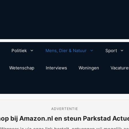
Politiek
Mens, Dier & Natuur
Sport
Wetenschap
Interviews
Woningen
Vacature
ADVERTENTIE
op bij Amazon.nl en steun Parkstad Actu
anneer je via onze link bestelt, ontvangen wij mogelijk een 