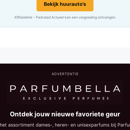
Bekijk huurauto’s
Affiliatelink – Parkstad Actueel kan een vergoeding ontvangen.
ADVERTENTIE
Ontdek jouw nieuwe favoriete geur
 het assortiment dames-, heren- en unisexparfums bij Parfu