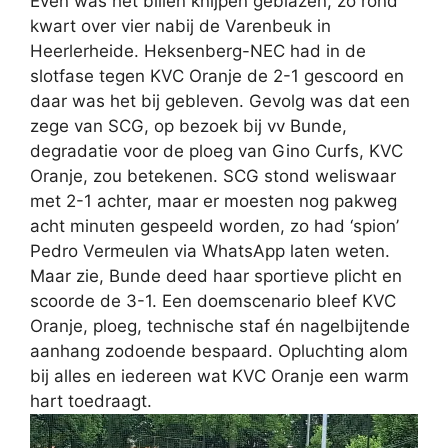
Even was het billen knijpen geblazen, zo rond
kwart over vier nabij de Varenbeuk in
Heerlerheide. Heksenberg-NEC had in de
slotfase tegen KVC Oranje de 2-1 gescoord en
daar was het bij gebleven. Gevolg was dat een
zege van SCG, op bezoek bij vv Bunde,
degradatie voor de ploeg van Gino Curfs, KVC
Oranje, zou betekenen. SCG stond weliswaar
met 2-1 achter, maar er moesten nog pakweg
acht minuten gespeeld worden, zo had ‘spion’
Pedro Vermeulen via WhatsApp laten weten.
Maar zie, Bunde deed haar sportieve plicht en
scoorde de 3-1. Een doemscenario bleef KVC
Oranje, ploeg, technische staf én nagelbijtende
aanhang zodoende bespaard. Opluchting alom
bij alles en iedereen wat KVC Oranje een warm
hart toedraagt.