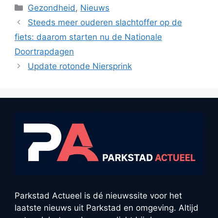
Categorieën
Gezondheid
,
Nieuws
Steeds meer ouderen slachtoffer op de
fiets: daarom starten nu de Nationale
Doortrapdagen
Update rotonde Niersprink
Parkstad Actueel is dé nieuwssite voor het
laatste nieuws uit Parkstad en omgeving. Altijd