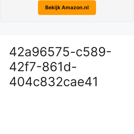
Bekijk Amazon.nl
42a96575-c589-
42f7-861d-
404c832cae41