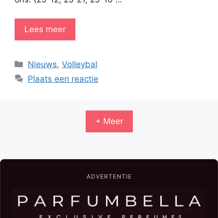
Lees meer
Categorieën
Nieuws
,
Volleybal
Plaats een reactie
+ Meer
ADVERTENTIE