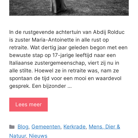
In de rustgevende achtertuin van Abdij Rolduc
is zuster Maria-Antoinette in alle rust op
retraite. Wat dertig jaar geleden begon met een
bewuste stap op 17-jarige leeftijd naar een
Italiaanse zustergemeenschap, viert zij nu in
alle stilte. Hoewel ze in retraite was, nam ze
spontaan de tijd voor een mooi en waardevol
gesprek. Een bijzonder …
Lees meer
Categorieën
Blog
,
Gemeenten
,
Kerkrade
,
Mens, Dier &
Natuur
,
Nieuws