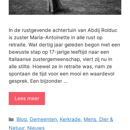
In de rustgevende achtertuin van Abdij Rolduc
is zuster Maria-Antoinette in alle rust op
retraite. Wat dertig jaar geleden begon met een
bewuste stap op 17-jarige leeftijd naar een
Italiaanse zustergemeenschap, viert zij nu in
alle stilte. Hoewel ze in retraite was, nam ze
spontaan de tijd voor een mooi en waardevol
gesprek. Een bijzonder …
Lees meer
Categorieën
Blog
,
Gemeenten
,
Kerkrade
,
Mens, Dier &
Natuur
,
Nieuws