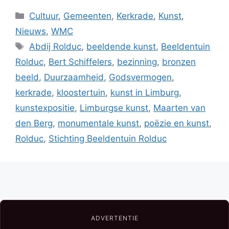
Categorieën
Cultuur
,
Gemeenten
,
Kerkrade
,
Kunst
,
Nieuws
,
WMC
Tags
Abdij Rolduc
,
beeldende kunst
,
Beeldentuin
Rolduc
,
Bert Schiffelers
,
bezinning
,
bronzen
beeld
,
Duurzaamheid
,
Godsvermogen
,
kerkrade
,
kloostertuin
,
kunst in Limburg
,
kunstexpositie
,
Limburgse kunst
,
Maarten van
den Berg
,
monumentale kunst
,
poëzie en kunst
,
Rolduc
,
Stichting Beeldentuin Rolduc
ADVERTENTIE