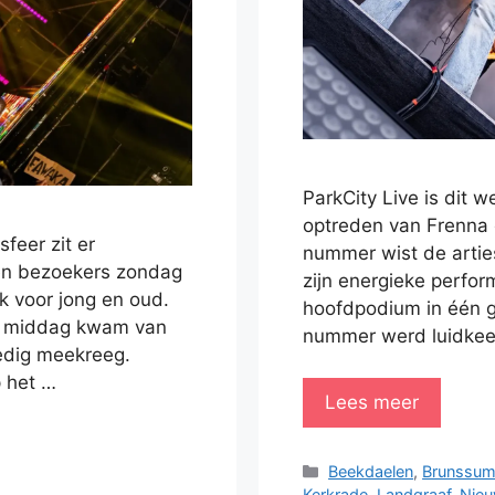
ParkCity Live is dit 
optreden van Frenna 
sfeer zit er
nummer wist de arties
ten bezoekers zondag
zijn energieke perfor
k voor jong en oud.
hoofdpodium in één g
e middag kwam van
nummer werd luidkee
ledig meekreeg.
 het …
Lees meer
Categorieën
Beekdaelen
,
Brunssu
Kerkrade
,
Landgraaf
,
Nie