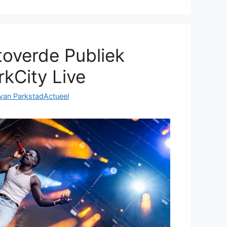
toverde Publiek
rkCity Live
 van ParkstadActueel