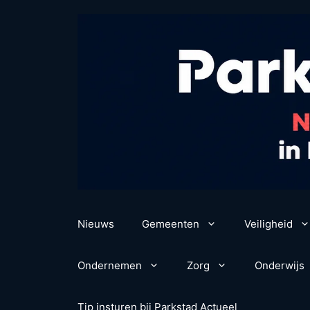
Ga
naar
de
inhoud
Nieuws
Gemeenten
Veiligheid
Ondernemen
Zorg
Onderwijs
Tip insturen bij Parkstad Actueel