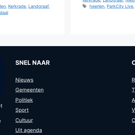
Tags
len
,
Kerkrade
,
Landgraaf
,
heerlen
,
ParkCity Live
daal
SNEL NAAR
Nieuws
R
Gemeenten
T
Politiek
A
t
Sport
V
Cultuur
C
e
Uit agenda