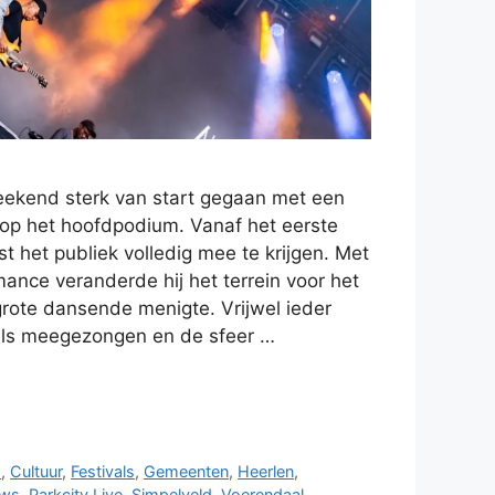
weekend sterk van start gegaan met een
op het hoofdpodium. Vanaf het eerste
t het publiek volledig mee te krijgen. Met
mance veranderde hij het terrein voor het
rote dansende menigte. Vrijwel ieder
ls meegezongen en de sfeer …
m
,
Cultuur
,
Festivals
,
Gemeenten
,
Heerlen
,
uws
,
Parkcity Live
,
Simpelveld
,
Voerendaal