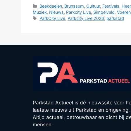
Categorieën
Beekdaelen
,
Brunssum
,
Cultuur
,
Festivals
,
Heer
Muziek
,
Nieuws
,
Parkcity Live
,
Simpelveld
,
Voeren
Tags
ParkCity Live
,
Parkcity Live 2026
,
parkstad
Parkstad Actueel is dé nieuwssite voor he
laatste nieuws uit Parkstad en omgeving.
Altijd actueel, betrouwbaar en dicht bij d
mensen.