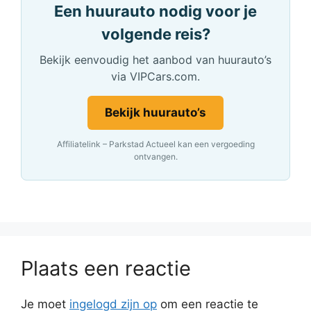
Een huurauto nodig voor je
volgende reis?
Bekijk eenvoudig het aanbod van huurauto’s
via VIPCars.com.
Bekijk huurauto’s
Affiliatelink – Parkstad Actueel kan een vergoeding
ontvangen.
Plaats een reactie
Je moet
ingelogd zijn op
om een reactie te