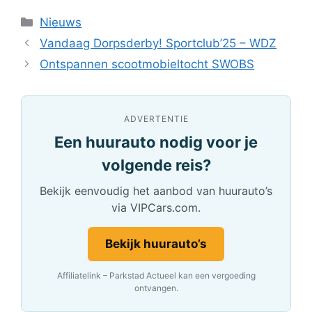
Categorieën
Nieuws
Vandaag Dorpsderby! Sportclub’25 – WDZ
Ontspannen scootmobieltocht SWOBS
ADVERTENTIE
Een huurauto nodig voor je
volgende reis?
Bekijk eenvoudig het aanbod van huurauto’s
via VIPCars.com.
Bekijk huurauto’s
Affiliatelink – Parkstad Actueel kan een vergoeding
ontvangen.