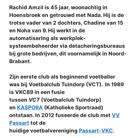
Rachid Amzil is 45 jaar, woonachtig in
Hoensbroek en getrouwd met Nada. Hij is de
trotse vader van 2 dochters, Chadine van 15
en Noha van 9. Hij werkt in de
automatisering als werkplek-
systeembeheerder via detacheringsbureaus
bij grote bedrijven, dit voornamelijk in Noord-
Brabant.
Zijn eerste club als beginnend voetballer
was bij Voetbalclub Tuindorp (VCT). In 1989
is VKC89 in een fusie
tussen
VCT
(Voetbalclub Tuindorp)
en
KASPORA
(Katholieke Sportraad)
ontstaan. In 2012 fuseerde de club met
VV
Passart
tot de
huidige voetbalvereniging
Passart-VKC
.