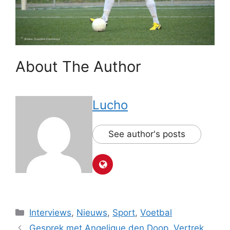
About The Author
Lucho
See author's posts
Categorieën
Interviews
,
Nieuws
,
Sport
,
Voetbal
Gesprek met Angelique den Doop. Vertrek