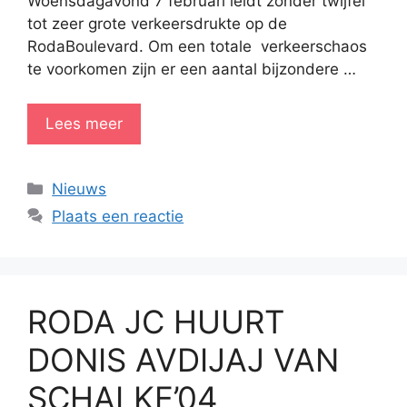
Woensdagavond 7 februari leidt zonder twijfel
tot zeer grote verkeersdrukte op de
RodaBoulevard. Om een totale verkeerschaos
te voorkomen zijn er een aantal bijzondere …
Lees meer
Categorieën
Nieuws
Plaats een reactie
RODA JC HUURT
DONIS AVDIJAJ VAN
SCHALKE’04