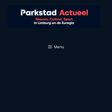
Ga
naar
de
inhoud
Menu