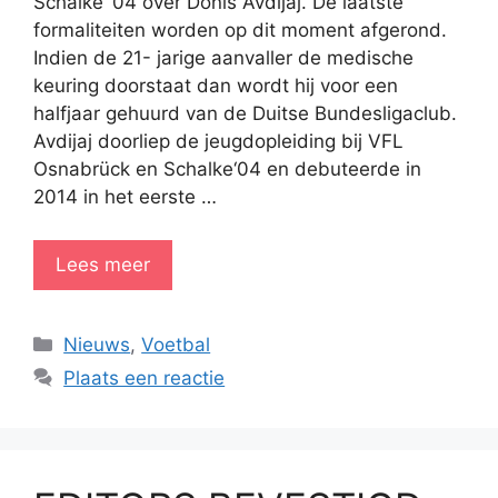
Schalke ‘04 over Donis Avdijaj. De laatste
formaliteiten worden op dit moment afgerond.
Indien de 21- jarige aanvaller de medische
keuring doorstaat dan wordt hij voor een
halfjaar gehuurd van de Duitse Bundesligaclub.
Avdijaj doorliep de jeugdopleiding bij VFL
Osnabrück en Schalke‘04 en debuteerde in
2014 in het eerste …
Lees meer
Categorieën
Nieuws
,
Voetbal
Plaats een reactie