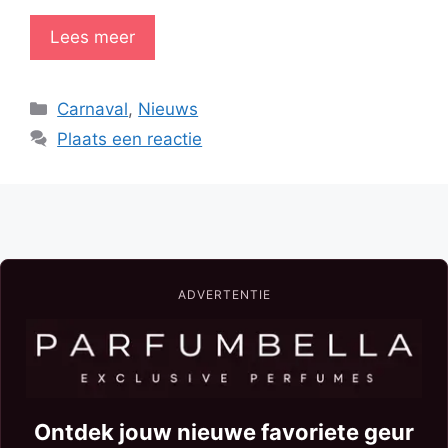
Lees meer
Categorieën
Carnaval
,
Nieuws
Plaats een reactie
ADVERTENTIE
Ontdek jouw nieuwe favoriete geur