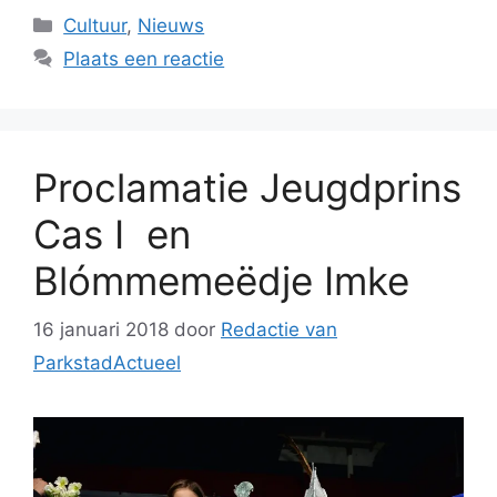
Categorieën
Cultuur
,
Nieuws
Plaats een reactie
Proclamatie Jeugdprins
Cas I en
Blómmemeëdje Imke
16 januari 2018
door
Redactie van
ParkstadActueel