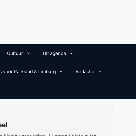
Cultuur
Uit agenda
s voor Parkstad & Limburg
Redactie
eel
kleine vergoeding. Jij betaalt niets extra.