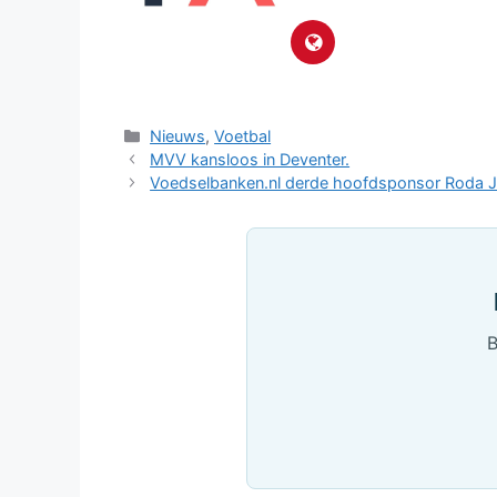
Categorieën
Nieuws
,
Voetbal
MVV kansloos in Deventer.
Voedselbanken.nl derde hoofdsponsor Roda 
B