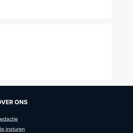
OVER ONS
edactie
ip insturen