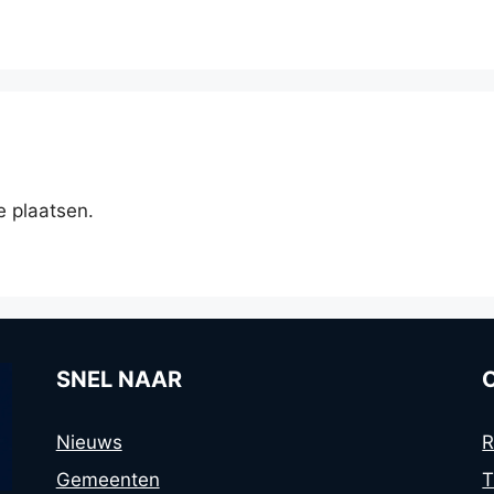
e plaatsen.
SNEL NAAR
Nieuws
R
Gemeenten
T