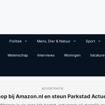
Politiek
Mens, Dier & Natuur
Sport
Wetenschap
Interviews
Woningen
Vacature
ADVERTENTIE
op bij Amazon.nl en steun Parkstad Actu
anneer je via onze link bestelt, ontvangen wij mogelijk een 