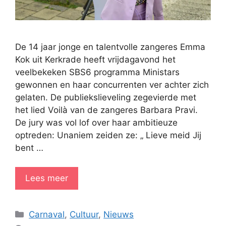
De 14 jaar jonge en talentvolle zangeres Emma
Kok uit Kerkrade heeft vrijdagavond het
veelbekeken SBS6 programma Ministars
gewonnen en haar concurrenten ver achter zich
gelaten. De publiekslieveling zegevierde met
het lied Voilà van de zangeres Barbara Pravi.
De jury was vol lof over haar ambitieuze
optreden: Unaniem zeiden ze: „ Lieve meid Jij
bent …
Lees meer
Categorieën
Carnaval
,
Cultuur
,
Nieuws