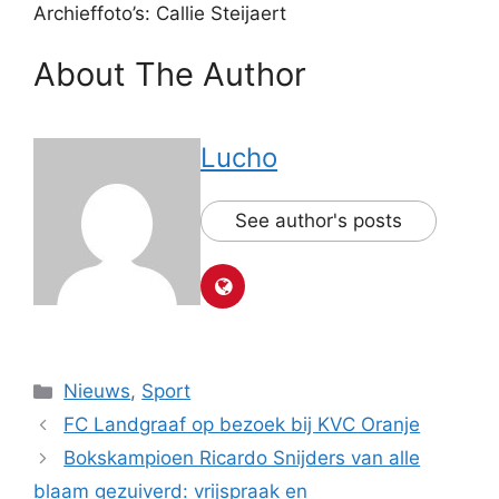
Archieffoto’s: Callie Steijaert
About The Author
Lucho
See author's posts
Categorieën
Nieuws
,
Sport
FC Landgraaf op bezoek bij KVC Oranje
Bokskampioen Ricardo Snijders van alle
blaam gezuiverd: vrijspraak en