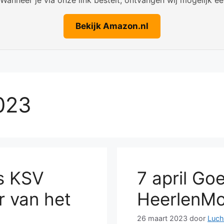
Bekijk Amazon.nl
023
s KSV
7 april Goe
r van het
HeerlenMo
26 maart 2023
door
Luc