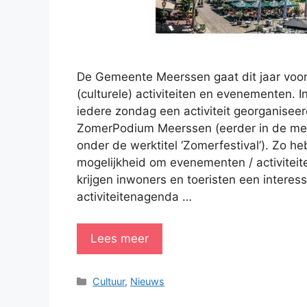
De Gemeente Meerssen gaat dit jaar voor
(culturele) activiteiten en evenementen. 
iedere zondag een activiteit georganise
ZomerPodium Meerssen (eerder in de me
onder de werktitel ‘Zomerfestival’). Zo h
mogelijkheid om evenementen / activiteit
krijgen inwoners en toeristen een interes
activiteitenagenda …
Lees meer
Categorieën
Cultuur
,
Nieuws