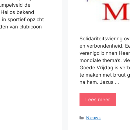
Zumpelveld de
 Helios bekend
in sportief opzicht
eden van clubicoon
Solidariteitsviering o
en verbondenheid. Ee
verenigd binnen Heer
mondiale thema’s, vi
Goede Vrijdag is ver
te maken met bruut 
na hem. Jezus …
Lees meer
Categorieën
Nieuws