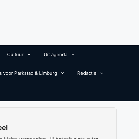
Cultuur
Uit agenda
s voor Parkstad & Limburg
Redactie
eel
kleine vergoeding. Jij betaalt niets extra.