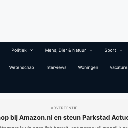
Politiek
Mens, Dier & Natuur
Sport
Wetenschap
Interviews
Woningen
Vacature
ADVERTENTIE
op bij Amazon.nl en steun Parkstad Actu
anneer je via onze link bestelt, ontvangen wij mogelijk een 