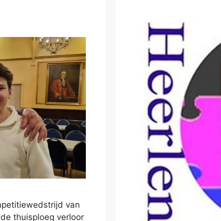
petitiewedstrijd van
de thuisploeg verloor