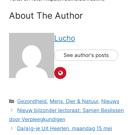
About The Author
Lucho
See author's posts
Categorieën
Gezondheid
,
Mens, Dier & Natuur
,
Nieuws
Nieuw bijzonder lectoraat: Samen Beslissen
door Verpleegkundigen
Da(a)g-je Uit Heerlen, maandag 15 mei