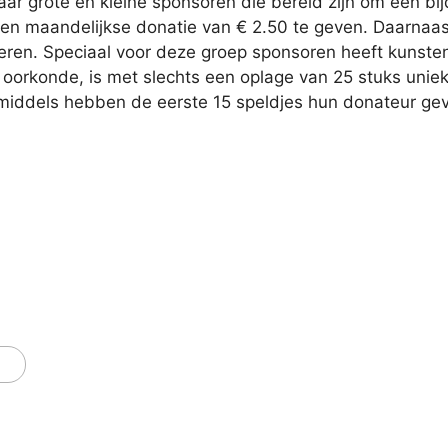
ar grote en kleine sponsoren die bereid zijn om een bijd
en maandelijkse donatie van € 2.50 te geven. Daarnaast
neren. Speciaal voor deze groep sponsoren heeft kunsten
oorkonde, is met slechts een oplage van 25 stuks uniek.
middels hebben de eerste 15 speldjes hun donateur gev