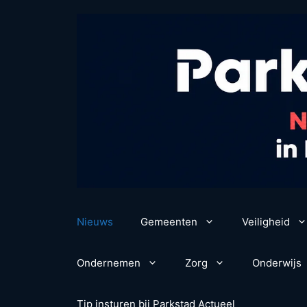
Ga
naar
de
inhoud
Nieuws
Gemeenten
Veiligheid
Ondernemen
Zorg
Onderwijs
Tip insturen bij Parkstad Actueel