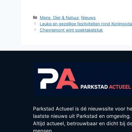
Categorieën
Mens, Dier & Natuur
,
Nieuws
Leuke en gezellige festiviteiten rond Koningsd
Chevremont wint spektakelstuk
Parkstad Actueel is dé nieuwssite voor he
laatste nieuws uit Parkstad en omgeving.
Altijd actueel, betrouwbaar en dicht bij d
mensen.