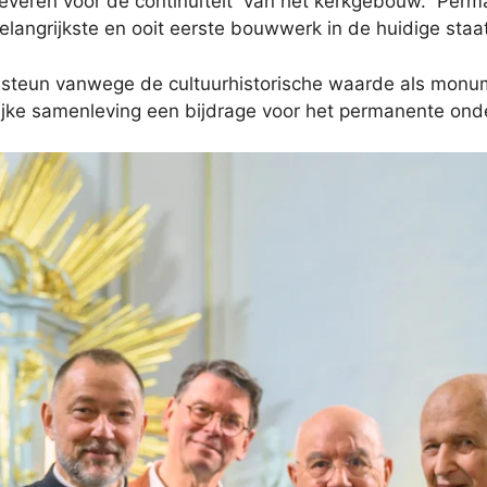
te leveren voor de continuïteit van het kerkgebouw. Per
langrijkste en ooit eerste bouwwerk in de huidige staat
ssteun vanwege de cultuurhistorische waarde als monu
elijke samenleving een bijdrage voor het permanente on