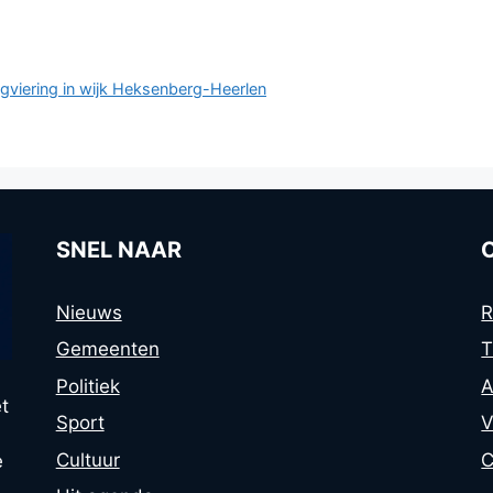
agviering in wijk Heksenberg-Heerlen
SNEL NAAR
Nieuws
R
Gemeenten
T
Politiek
A
t
Sport
V
Cultuur
C
e