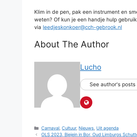
Klim in de pen, pak een instrument en sme
weten? Of kun je een handje hulp gebruike
via
leedjeskonkoer@cch-gebrook.nl
About The Author
Lucho
See author's posts
Categorieën
Carnaval
,
Cultuur
,
Nieuws
,
Uit agenda
OLS 2023, Biejein in Bor, Oud Limburgs Schutt