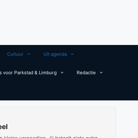
Cultuur
Uit agenda
s voor Parkstad & Limburg
Redactie
eel
kleine vergoeding. Jij betaalt niets extra.