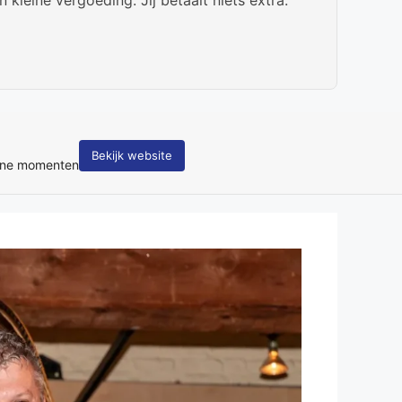
Bekijk website
tane momenten