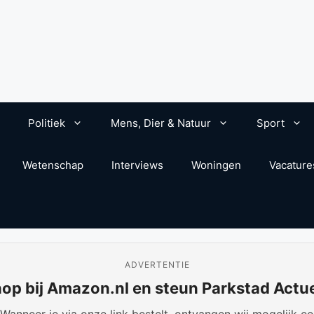
Politiek
Mens, Dier & Natuur
Sport
Wetenschap
Interviews
Woningen
Vacature
ADVERTENTIE
op bij Amazon.nl en steun Parkstad Actu
anneer je via onze link bestelt, ontvangen wij mogelijk een 