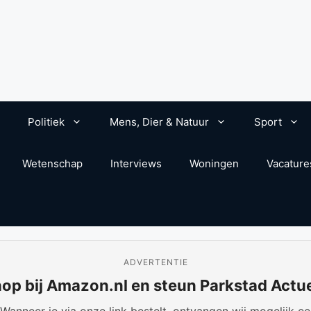
Politiek
Mens, Dier & Natuur
Sport
Wetenschap
Interviews
Woningen
Vacature
ADVERTENTIE
op bij Amazon.nl en steun Parkstad Actu
anneer je via onze link bestelt, ontvangen wij mogelijk een 