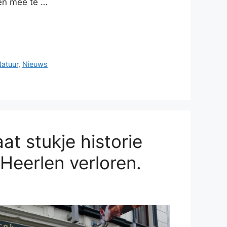
en mee te …
Natuur
,
Nieuws
at stukje historie
Heerlen verloren.