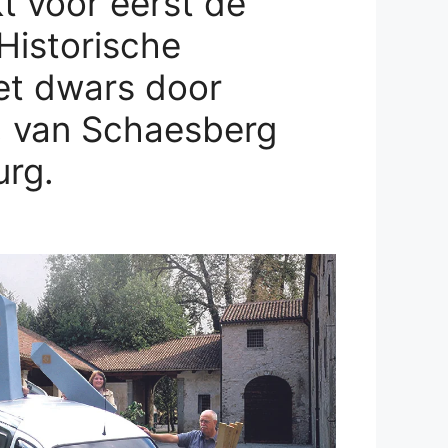
kt voor eerst de
Historische
t dwars door
, van Schaesberg
urg.