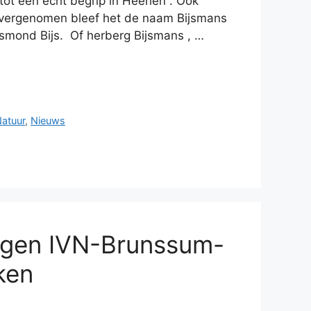
tot een echt begrip in Heerlen . Ook
overgenomen bleef het de naam Bijsmans
ksmond Bijs. Of herberg Bijsmans , …
Natuur
,
Nieuws
agen IVN-Brunssum-
ken