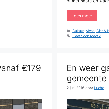
of met paard en wag
Lees meer
Categorieën
Cultuur
,
Mens, Dier & 
Plaats een reactie
vanaf €179
En weer ga
gemeente 
2 juni 2016
door
Lucho