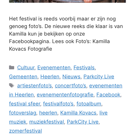
Het festival is reeds voorbij maar er zijn nog
genoeg foto’s. De nieuwe reeks die klaar is van
Kamilla kun je bekijken op onze
Facebookpagina. Lees ook Foto’s: Kamilla
Kovacs Fotografie
Categorieën
Cultuur
,
Evenementen
,
Festivals
,
Gemeenten
,
Heerlen
,
Nieuws
,
Parkcity Live
Tags
artiestenfoto’s
,
concertfoto’s
,
evenementen
in Heerlen
,
evenementenfotografie
,
Facebook
,
festival sfeer
,
festivalfoto’s
,
fotoalbum
,
fotoverslag
,
heerlen
,
Kamilla Kovacs
,
live
muziek
,
muziekfestival
,
ParkCity Live
,
zomerfestival