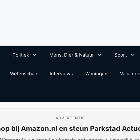
Politiek
Mens, Dier & Natuur
Sport
Wetenschap
Interviews
Woningen
Vacature
ADVERTENTIE
op bij Amazon.nl en steun Parkstad Actu
anneer je via onze link bestelt, ontvangen wij mogelijk een 