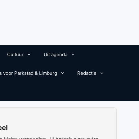
Cultuur
Uit agenda
s voor Parkstad & Limburg
Redactie
eel
kleine vergoeding. Jij betaalt niets extra.