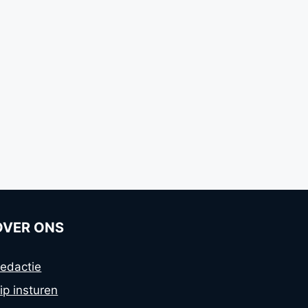
OVER ONS
edactie
ip insturen