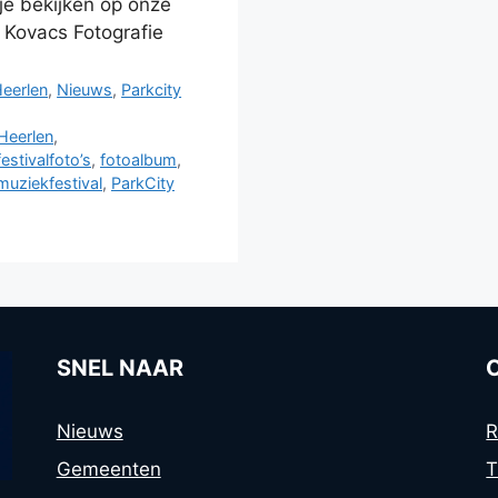
 je bekijken op onze
 Kovacs Fotografie
eerlen
,
Nieuws
,
Parkcity
Heerlen
,
festivalfoto’s
,
fotoalbum
,
muziekfestival
,
ParkCity
SNEL NAAR
Nieuws
R
Gemeenten
T