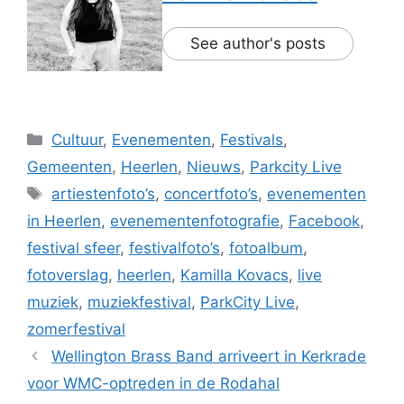
See author's posts
Categorieën
Cultuur
,
Evenementen
,
Festivals
,
Gemeenten
,
Heerlen
,
Nieuws
,
Parkcity Live
Tags
artiestenfoto’s
,
concertfoto’s
,
evenementen
in Heerlen
,
evenementenfotografie
,
Facebook
,
festival sfeer
,
festivalfoto’s
,
fotoalbum
,
fotoverslag
,
heerlen
,
Kamilla Kovacs
,
live
muziek
,
muziekfestival
,
ParkCity Live
,
zomerfestival
Wellington Brass Band arriveert in Kerkrade
voor WMC-optreden in de Rodahal