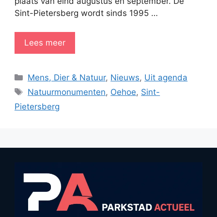
plaats van eind augustus en september. De
Sint-Pietersberg wordt sinds 1995 …
Lees meer
Categorieën
Mens, Dier & Natuur
,
Nieuws
,
Uit agenda
Tags
Natuurmonumenten
,
Oehoe
,
Sint-
Pietersberg