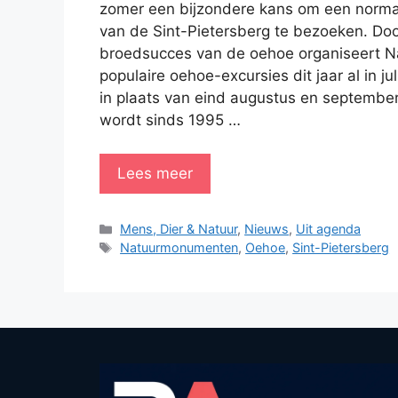
zomer een bijzondere kans om een norma
van de Sint-Pietersberg te bezoeken. Doo
broedsucces van de oehoe organiseert 
populaire oehoe-excursies dit jaar al in ju
in plaats van eind augustus en september
wordt sinds 1995 …
Lees meer
Categorieën
Mens, Dier & Natuur
,
Nieuws
,
Uit agenda
Tags
Natuurmonumenten
,
Oehoe
,
Sint-Pietersberg