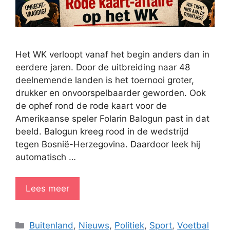
Het WK verloopt vanaf het begin anders dan in
eerdere jaren. Door de uitbreiding naar 48
deelnemende landen is het toernooi groter,
drukker en onvoorspelbaarder geworden. Ook
de ophef rond de rode kaart voor de
Amerikaanse speler Folarin Balogun past in dat
beeld. Balogun kreeg rood in de wedstrijd
tegen Bosnië-Herzegovina. Daardoor leek hij
automatisch …
Lees meer
Categorieën
Buitenland
,
Nieuws
,
Politiek
,
Sport
,
Voetbal