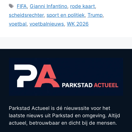
Tags
FIFA
,
Gianni Infantino
,
rode kaart
,
scheidsrechter
,
sport en politiek
,
Trump
,
voetbal
,
voetbalnieuws
,
WK 2026
Parkstad Actueel is dé nieuwssite voor het
laatste nieuws uit Parkstad en omgeving. Altijd
actueel, betrouwbaar en dicht bij de mensen.