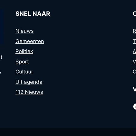
SNEL NAAR
Nieuws
R
Gemeenten
T
Politiek
A
t
Sport
V
Cultuur
C
e
Uit agenda
112 Nieuws