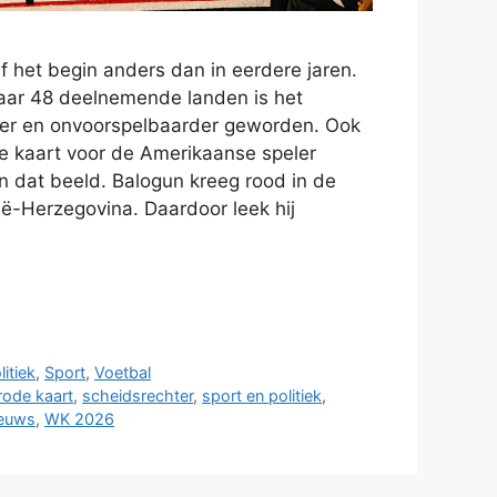
 het begin anders dan in eerdere jaren.
naar 48 deelnemende landen is het
kker en onvoorspelbaarder geworden. Ook
e kaart voor de Amerikaanse speler
in dat beeld. Balogun kreeg rood in de
ië-Herzegovina. Daardoor leek hij
litiek
,
Sport
,
Voetbal
rode kaart
,
scheidsrechter
,
sport en politiek
,
ieuws
,
WK 2026