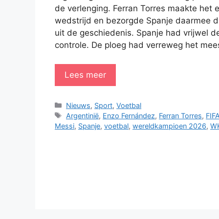
de verlenging. Ferran Torres maakte het 
wedstrijd en bezorgde Spanje daarmee d
uit de geschiedenis. Spanje had vrijwel d
controle. De ploeg had verreweg het mees
Lees meer
Categorieën
Nieuws
,
Sport
,
Voetbal
Tags
Argentinië
,
Enzo Fernández
,
Ferran Torres
,
FIF
Messi
,
Spanje
,
voetbal
,
wereldkampioen 2026
,
WK