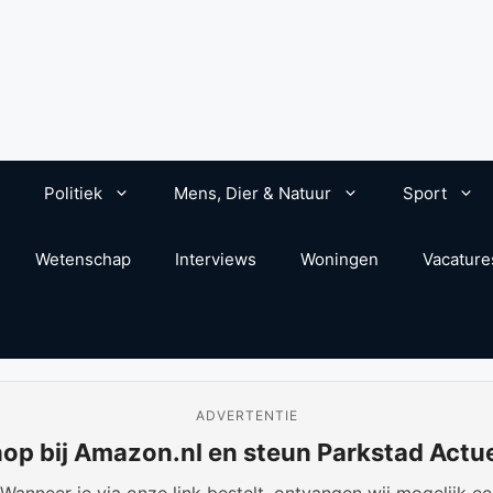
Politiek
Mens, Dier & Natuur
Sport
Wetenschap
Interviews
Woningen
Vacature
ADVERTENTIE
op bij Amazon.nl en steun Parkstad Actu
anneer je via onze link bestelt, ontvangen wij mogelijk een 