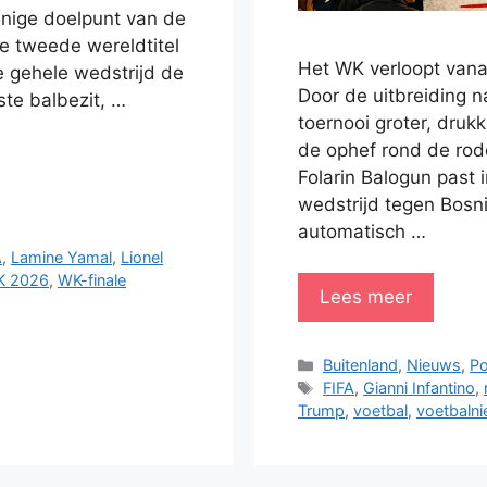
enige doelpunt van de
e tweede wereldtitel
Het WK verloopt vanaf
e gehele wedstrijd de
Door de uitbreiding 
te balbezit, …
toernooi groter, dru
de ophef rond de rod
Folarin Balogun past 
wedstrijd tegen Bosn
automatisch …
A
,
Lamine Yamal
,
Lionel
 2026
,
WK-finale
Lees meer
Categorieën
Buitenland
,
Nieuws
,
Po
Tags
FIFA
,
Gianni Infantino
,
Trump
,
voetbal
,
voetbaln