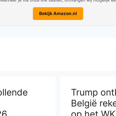
Bekijk Amazon.nl
ollende
Trump ontk
België rek
26
op het WK