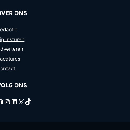
OVER ONS
edactie
ip insturen
dverteren
acatures
ontact
VOLG ONS
Facebook
Instagram
LinkedIn
X
TikTok