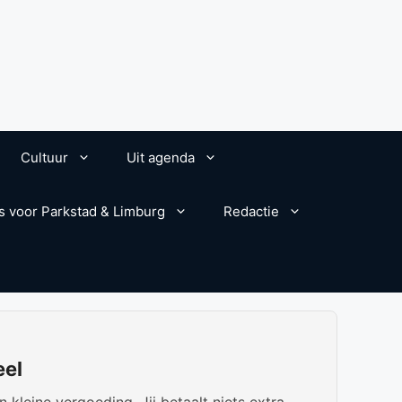
Cultuur
Uit agenda
s voor Parkstad & Limburg
Redactie
eel
kleine vergoeding. Jij betaalt niets extra.