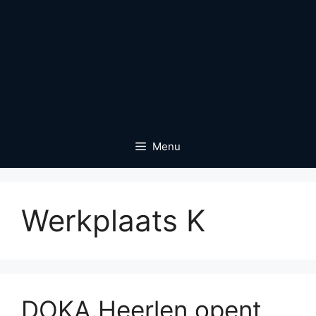
Menu
Werkplaats K
DOKA.Heerlen opent