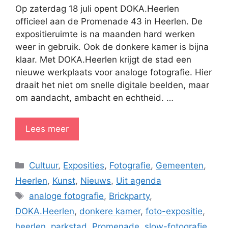
Op zaterdag 18 juli opent DOKA.Heerlen
officieel aan de Promenade 43 in Heerlen. De
expositieruimte is na maanden hard werken
weer in gebruik. Ook de donkere kamer is bijna
klaar. Met DOKA.Heerlen krijgt de stad een
nieuwe werkplaats voor analoge fotografie. Hier
draait het niet om snelle digitale beelden, maar
om aandacht, ambacht en echtheid. …
Lees meer
Categorieën
Cultuur
,
Exposities
,
Fotografie
,
Gemeenten
,
Heerlen
,
Kunst
,
Nieuws
,
Uit agenda
Tags
analoge fotografie
,
Brickparty
,
DOKA.Heerlen
,
donkere kamer
,
foto-expositie
,
heerlen
,
parkstad
,
Promenade
,
slow-fotografie
,