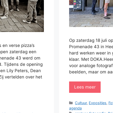
Op zaterdag 18 juli o
s en verse pizza’s
Promenade 43 in Heer
open zaterdag een
hard werken weer in 
omenade 43 werd om
klaar. Met DOKA.Heer
d. Tijdens de opening
voor analoge fotografi
n Lily Peters, Dean
beelden, maar om aa
Zij vertelden over het
Lees meer
Categorieën
Cultuur
,
Exposities
,
Fo
agenda