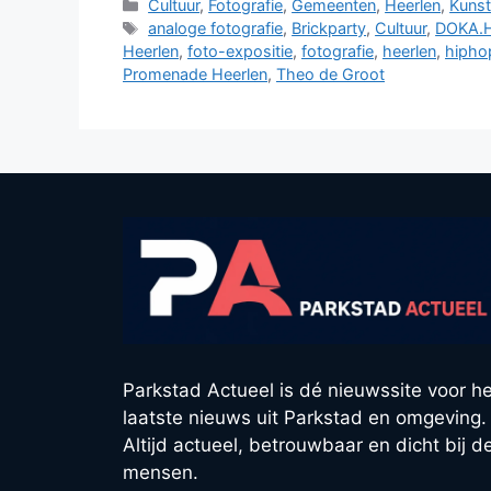
Categorieën
Cultuur
,
Fotografie
,
Gemeenten
,
Heerlen
,
Kuns
Tags
analoge fotografie
,
Brickparty
,
Cultuur
,
DOKA.H
Heerlen
,
foto-expositie
,
fotografie
,
heerlen
,
hipho
Promenade Heerlen
,
Theo de Groot
Parkstad Actueel is dé nieuwssite voor he
laatste nieuws uit Parkstad en omgeving.
Altijd actueel, betrouwbaar en dicht bij d
mensen.