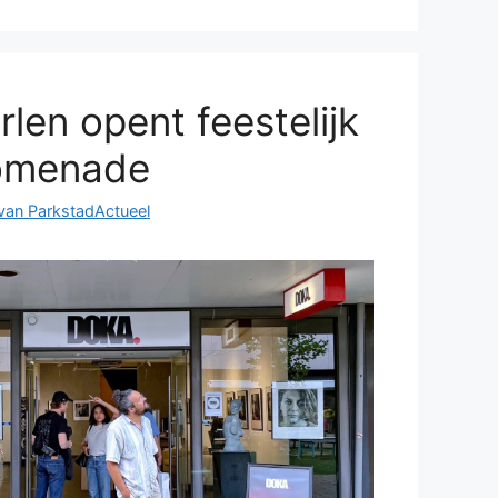
en opent feestelijk
omenade
van ParkstadActueel