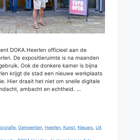
pent DOKA.Heerlen officieel aan de
len. De expositieruimte is na maanden
gebruik. Ook de donkere kamer is bijna
len krijgt de stad een nieuwe werkplaats
e. Hier draait het niet om snelle digitale
ndacht, ambacht en echtheid. …
tografie
,
Gemeenten
,
Heerlen
,
Kunst
,
Nieuws
,
Uit