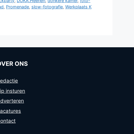
ickparty
,
DOKA.Heerlen
,
donkere kamer
,
foto-
ad
,
Promenade
,
slow-fotografie
,
Werkplaats K
OVER ONS
edactie
ip insturen
dverteren
acatures
ontact