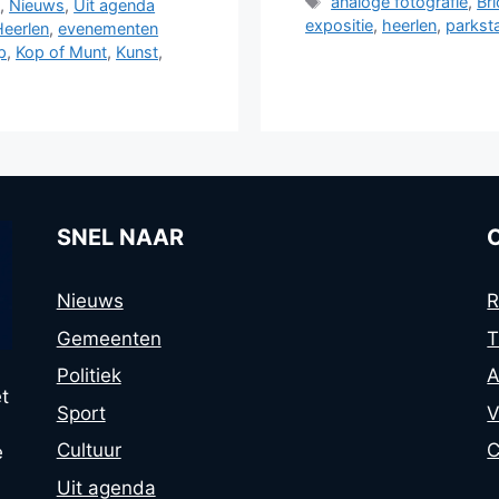
Tags
analoge fotografie
,
Br
t
,
Nieuws
,
Uit agenda
expositie
,
heerlen
,
parkst
eerlen
,
evenementen
p
,
Kop of Munt
,
Kunst
,
SNEL NAAR
Nieuws
R
Gemeenten
T
Politiek
A
t
Sport
V
Cultuur
C
e
Uit agenda