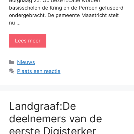
Borghaag 25. Op deze locatie worden
basisscholen de Kring en de Perroen gefuseerd
ondergebracht. De gemeente Maastricht stelt
nu …
Lees meer
Categorieën
Nieuws
Plaats een reactie
Landgraaf:De
deelnemers van de
eerste Digisterker