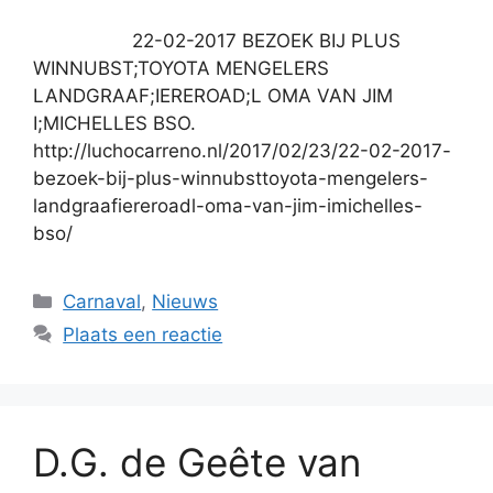
22-02-2017 BEZOEK BIJ PLUS
WINNUBST;TOYOTA MENGELERS
LANDGRAAF;IEREROAD;L OMA VAN JIM
I;MICHELLES BSO.
http://luchocarreno.nl/2017/02/23/22-02-2017-
bezoek-bij-plus-winnubsttoyota-mengelers-
landgraafiereroadl-oma-van-jim-imichelles-
bso/
Categorieën
Carnaval
,
Nieuws
Plaats een reactie
D.G. de Geête van