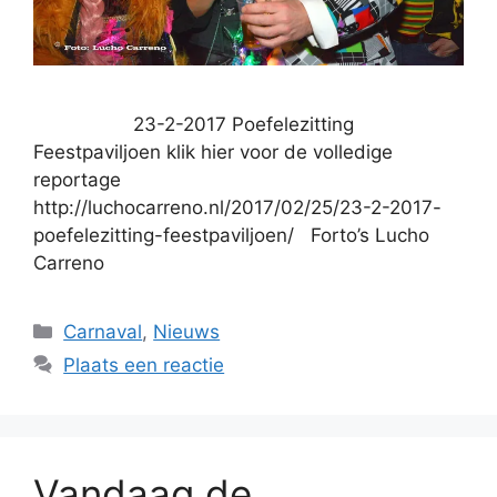
23-2-2017 Poefelezitting
Feestpaviljoen klik hier voor de volledige
reportage
http://luchocarreno.nl/2017/02/25/23-2-2017-
poefelezitting-feestpaviljoen/ Forto’s Lucho
Carreno
Categorieën
Carnaval
,
Nieuws
Plaats een reactie
Vandaag de