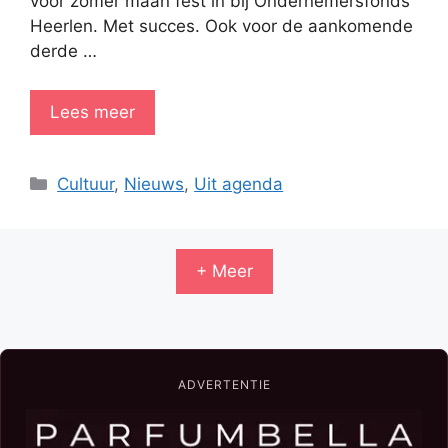
voor zomer maan fest in bij Ondernemersfonds
Heerlen. Met succes. Ook voor de aankomende
derde …
Lees meer
Categorieën
Cultuur
,
Nieuws
,
Uit agenda
+ Meer
ADVERTENTIE