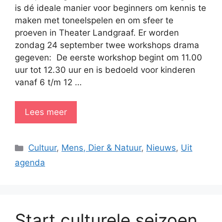
is dé ideale manier voor beginners om kennis te
maken met toneelspelen en om sfeer te
proeven in Theater Landgraaf. Er worden
zondag 24 september twee workshops drama
gegeven: De eerste workshop begint om 11.00
uur tot 12.30 uur en is bedoeld voor kinderen
vanaf 6 t/m 12 …
Lees meer
Categorieën
Cultuur
,
Mens, Dier & Natuur
,
Nieuws
,
Uit
agenda
Start culturele seizoen