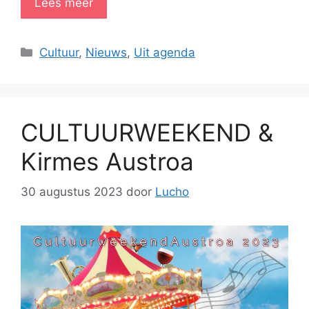
Lees meer
Categorieën
Cultuur
,
Nieuws
,
Uit agenda
CULTUURWEEKEND &
Kirmes Austroa
30 augustus 2023
door
Lucho