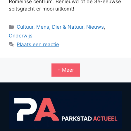
Romeinse centrum. Benieuwd of de 3e-eeuwse
spitsgracht er mooi uitkomt!
Categorieën
Cultuur
,
Mens, Dier & Natuur
,
Nieuws
,
Onderwijs
Plaats een reactie
+ Meer