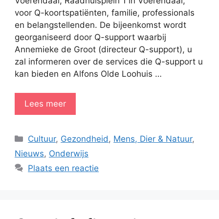
Voerendaal, Raadhuisplein 1 in Voerendaal,
voor Q-koortspatiënten, familie, professionals
en belangstellenden. De bijeenkomst wordt
georganiseerd door Q-support waarbij
Annemieke de Groot (directeur Q-support), u
zal informeren over de services die Q-support u
kan bieden en Alfons Olde Loohuis …
Lees meer
Categorieën
Cultuur
,
Gezondheid
,
Mens, Dier & Natuur
,
Nieuws
,
Onderwijs
Plaats een reactie