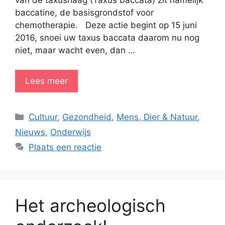
van de taxushaag (Taxus baccata) zit namelijk
baccatine, de basisgrondstof voor
chemotherapie. Deze actie begint op 15 juni
2016, snoei uw taxus baccata daarom nu nog
niet, maar wacht even, dan …
Lees meer
Categorieën
Cultuur
,
Gezondheid
,
Mens, Dier & Natuur
,
Nieuws
,
Onderwijs
Plaats een reactie
Het archeologisch