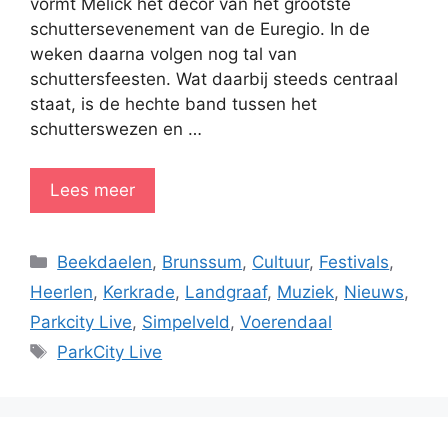
vormt Melick het decor van het grootste
schuttersevenement van de Euregio. In de
weken daarna volgen nog tal van
schuttersfeesten. Wat daarbij steeds centraal
staat, is de hechte band tussen het
schutterswezen en …
Lees meer
Categorieën
Beekdaelen
,
Brunssum
,
Cultuur
,
Festivals
,
Heerlen
,
Kerkrade
,
Landgraaf
,
Muziek
,
Nieuws
,
Parkcity Live
,
Simpelveld
,
Voerendaal
Tags
ParkCity Live