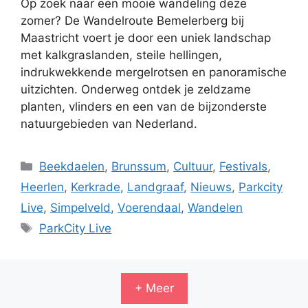
Op zoek naar een mooie wandeling deze
zomer? De Wandelroute Bemelerberg bij
Maastricht voert je door een uniek landschap
met kalkgraslanden, steile hellingen,
indrukwekkende mergelrotsen en panoramische
uitzichten. Onderweg ontdek je zeldzame
planten, vlinders en een van de bijzonderste
natuurgebieden van Nederland.
Categorieën
Beekdaelen
,
Brunssum
,
Cultuur
,
Festivals
,
Heerlen
,
Kerkrade
,
Landgraaf
,
Nieuws
,
Parkcity
Live
,
Simpelveld
,
Voerendaal
,
Wandelen
Tags
ParkCity Live
+ Meer