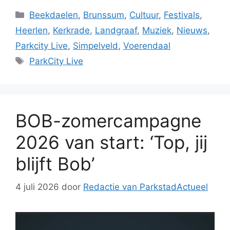
Categorieën
Beekdaelen
,
Brunssum
,
Cultuur
,
Festivals
,
Heerlen
,
Kerkrade
,
Landgraaf
,
Muziek
,
Nieuws
,
Parkcity Live
,
Simpelveld
,
Voerendaal
Tags
ParkCity Live
BOB-zomercampagne
2026 van start: ‘Top, jij
blijft Bob’
4 juli 2026
door
Redactie van ParkstadActueel