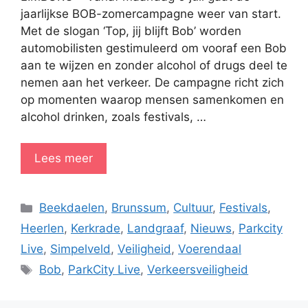
jaarlijkse BOB-zomercampagne weer van start.
Met de slogan ‘Top, jij blijft Bob’ worden
automobilisten gestimuleerd om vooraf een Bob
aan te wijzen en zonder alcohol of drugs deel te
nemen aan het verkeer. De campagne richt zich
op momenten waarop mensen samenkomen en
alcohol drinken, zoals festivals, …
Lees meer
Categorieën
Beekdaelen
,
Brunssum
,
Cultuur
,
Festivals
,
Heerlen
,
Kerkrade
,
Landgraaf
,
Nieuws
,
Parkcity
Live
,
Simpelveld
,
Veiligheid
,
Voerendaal
Tags
Bob
,
ParkCity Live
,
Verkeersveiligheid