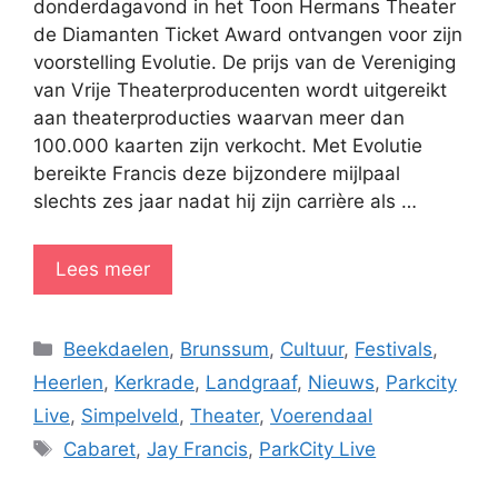
donderdagavond in het Toon Hermans Theater
de Diamanten Ticket Award ontvangen voor zijn
voorstelling Evolutie. De prijs van de Vereniging
van Vrije Theaterproducenten wordt uitgereikt
aan theaterproducties waarvan meer dan
100.000 kaarten zijn verkocht. Met Evolutie
bereikte Francis deze bijzondere mijlpaal
slechts zes jaar nadat hij zijn carrière als …
Lees meer
Categorieën
Beekdaelen
,
Brunssum
,
Cultuur
,
Festivals
,
Heerlen
,
Kerkrade
,
Landgraaf
,
Nieuws
,
Parkcity
Live
,
Simpelveld
,
Theater
,
Voerendaal
Tags
Cabaret
,
Jay Francis
,
ParkCity Live