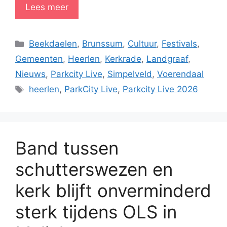
Lees meer
Categorieën
Beekdaelen
,
Brunssum
,
Cultuur
,
Festivals
,
Gemeenten
,
Heerlen
,
Kerkrade
,
Landgraaf
,
Nieuws
,
Parkcity Live
,
Simpelveld
,
Voerendaal
Tags
heerlen
,
ParkCity Live
,
Parkcity Live 2026
Band tussen
schutterswezen en
kerk blijft onverminderd
sterk tijdens OLS in