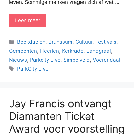
leven. Sommige mensen vragen zich af wat …
Lees meer
Categorieën
Beekdaelen
,
Brunssum
,
Cultuur
,
Festivals
,
Gemeenten
,
Heerlen
,
Kerkrade
,
Landgraaf
,
Nieuws
,
Parkcity Live
,
Simpelveld
,
Voerendaal
Tags
ParkCity Live
Jay Francis ontvangt
Diamanten Ticket
Award voor voorstelling