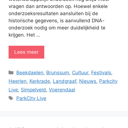
vragen dan antwoorden op. Hoewel enkele
onderzoeksresultaten aansluiten bij de
historische gegevens, is aanvullend DNA-
onderzoek nodig om meer duidelijkheid te
krijgen. Het …
Lees meer
Categorieën
Beekdaelen
,
Brunssum
,
Cultuur
,
Festivals
,
Heerlen
,
Kerkrade
,
Landgraaf
,
Nieuws
,
Parkcity
Live
,
Simpelveld
,
Voerendaal
Tags
ParkCity Live