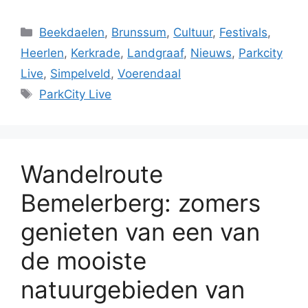
Categorieën
Beekdaelen
,
Brunssum
,
Cultuur
,
Festivals
,
Heerlen
,
Kerkrade
,
Landgraaf
,
Nieuws
,
Parkcity
Live
,
Simpelveld
,
Voerendaal
Tags
ParkCity Live
Wandelroute
Bemelerberg: zomers
genieten van een van
de mooiste
natuurgebieden van