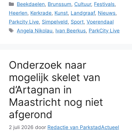
Categorieën
Beekdaelen
,
Brunssum
,
Cultuur
,
Festivals
,
Heerlen
,
Kerkrade
,
Kunst
,
Landgraaf
,
Nieuws
,
Parkcity Live
,
Simpelveld
,
Sport
,
Voerendaal
Tags
Angela Nikolau
,
Ivan Beerkus
,
ParkCity Live
Onderzoek naar
mogelijk skelet van
d’Artagnan in
Maastricht nog niet
afgerond
2 juli 2026
door
Redactie van ParkstadActueel