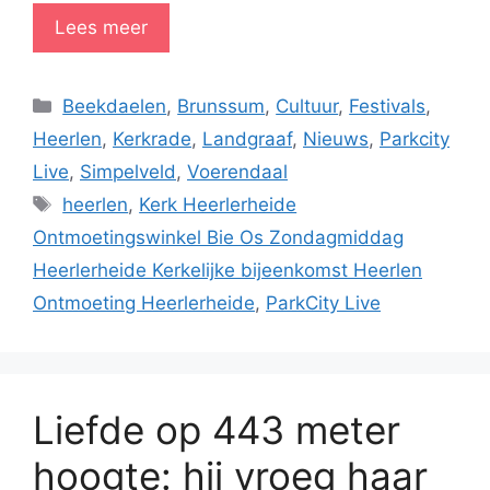
Lees meer
Categorieën
Beekdaelen
,
Brunssum
,
Cultuur
,
Festivals
,
Heerlen
,
Kerkrade
,
Landgraaf
,
Nieuws
,
Parkcity
Live
,
Simpelveld
,
Voerendaal
Tags
heerlen
,
Kerk Heerlerheide
Ontmoetingswinkel Bie Os Zondagmiddag
Heerlerheide Kerkelijke bijeenkomst Heerlen
Ontmoeting Heerlerheide
,
ParkCity Live
Liefde op 443 meter
hoogte: hij vroeg haar