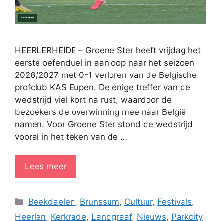
HEERLERHEIDE – Groene Ster heeft vrijdag het
eerste oefenduel in aanloop naar het seizoen
2026/2027 met 0-1 verloren van de Belgische
profclub KAS Eupen. De enige treffer van de
wedstrijd viel kort na rust, waardoor de
bezoekers de overwinning mee naar België
namen. Voor Groene Ster stond de wedstrijd
vooral in het teken van de …
Lees meer
Categorieën
Beekdaelen
,
Brunssum
,
Cultuur
,
Festivals
,
Heerlen
,
Kerkrade
,
Landgraaf
,
Nieuws
,
Parkcity