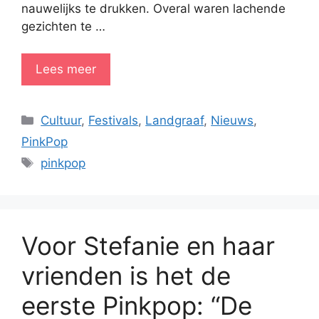
nauwelijks te drukken. Overal waren lachende
gezichten te …
Lees meer
Categorieën
Cultuur
,
Festivals
,
Landgraaf
,
Nieuws
,
PinkPop
Tags
pinkpop
Voor Stefanie en haar
vrienden is het de
eerste Pinkpop: “De