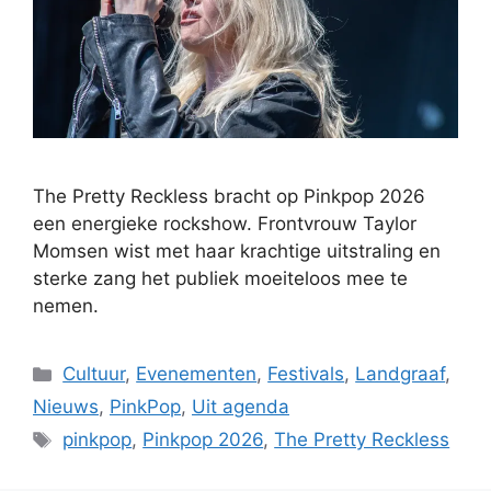
The Pretty Reckless bracht op Pinkpop 2026
een energieke rockshow. Frontvrouw Taylor
Momsen wist met haar krachtige uitstraling en
sterke zang het publiek moeiteloos mee te
nemen.
Categorieën
Cultuur
,
Evenementen
,
Festivals
,
Landgraaf
,
Nieuws
,
PinkPop
,
Uit agenda
Tags
pinkpop
,
Pinkpop 2026
,
The Pretty Reckless