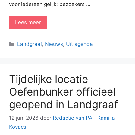
voor iedereen gelijk: bezoekers …
Lees meer
Categorieën
Landgraaf
,
Nieuws
,
Uit agenda
Tijdelijke locatie
Oefenbunker officieel
geopend in Landgraaf
12 juni 2026
door
Redactie van PA | Kamilla
Kovacs