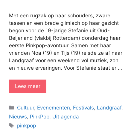
Met een rugzak op haar schouders, zware
tassen en een brede glimlach op haar gezicht
begon voor de 19-jarige Stefanie uit Oud-
Beijerland (vlakbij Rotterdam) donderdag haar
eerste Pinkpop-avontuur. Samen met haar
vrienden Noa (19) en Tijs (19) reisde ze af naar
Landgraaf voor een weekend vol muziek, zon
en nieuwe ervaringen. Voor Stefanie staat er …
Lees meer
Categorieën
Cultuur
,
Evenementen
,
Festivals
,
Landgraaf
,
Nieuws
,
PinkPop
,
Uit agenda
Tags
pinkpop