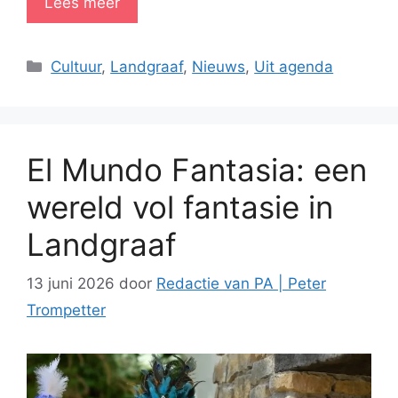
Lees meer
Categorieën
Cultuur
,
Landgraaf
,
Nieuws
,
Uit agenda
El Mundo Fantasia: een
wereld vol fantasie in
Landgraaf
13 juni 2026
door
Redactie van PA | Peter
Trompetter