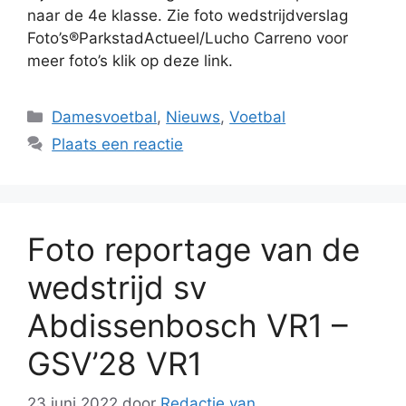
naar de 4e klasse. Zie foto wedstrijdverslag
Foto’s®ParkstadActueel/Lucho Carreno voor
meer foto’s klik op deze link.
Categorieën
Damesvoetbal
,
Nieuws
,
Voetbal
Plaats een reactie
Foto reportage van de
wedstrijd sv
Abdissenbosch VR1 –
GSV’28 VR1
23 juni 2022
door
Redactie van