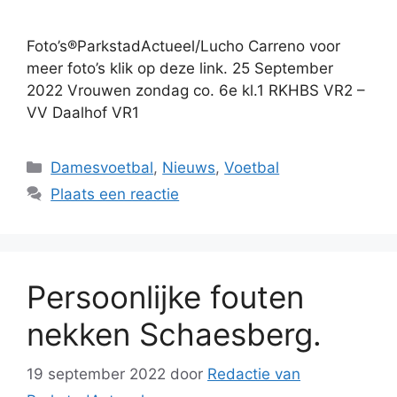
Foto’s®ParkstadActueel/Lucho Carreno voor
meer foto’s klik op deze link. 25 September
2022 Vrouwen zondag co. 6e kl.1 RKHBS VR2 –
VV Daalhof VR1
Categorieën
Damesvoetbal
,
Nieuws
,
Voetbal
Plaats een reactie
Persoonlijke fouten
nekken Schaesberg.
19 september 2022
door
Redactie van