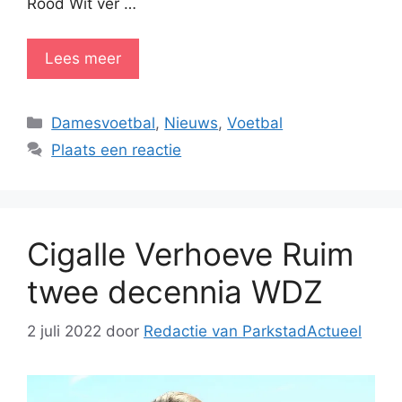
Rood Wit ver …
Lees meer
Categorieën
Damesvoetbal
,
Nieuws
,
Voetbal
Plaats een reactie
Cigalle Verhoeve Ruim
twee decennia WDZ
2 juli 2022
door
Redactie van ParkstadActueel